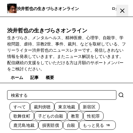
渋井哲也の生きづらさオンライン
登録
ログイン
渋井哲也の生きづらさオンライン
生きづらさ、メンタルヘルス、精神医療、心理学、自殺学、学
校問題、虐待、宗教2世、事件、裁判、などを取材している、フ
リーライター渋井哲也のニュースレターです。発信しきれない
情報を発表していきます。またニュース解説をしていきます。
配信継続の支援をしていただける方は月額のサポートメンバー
をご検討ください。
ホーム
記事
概要
すべて
裁判傍聴
東京地裁
新宿区
歌舞伎町
子どもの自殺
教育
性犯罪
鹿児島地裁
損害賠償
自殺
もっと見る
16