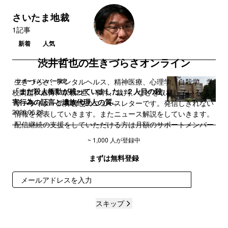
さいたま地裁
1記事
新着
人気
渋井哲也の生きづらさオンライン
生きづらさ、メンタルヘルス、精神医療、心理学、自殺学、学
サポートメンバー限定
「まだ殺人衝動が残っていました」２人目の殺
校問題、虐待、宗教2世、事件、裁判、などを取材している、フ
害行為の証言と遺族代理人の質...
リーライター渋井哲也のニュースレターです。発信しきれない
2026.06.28
情報を発表していきます。またニュース解説をしていきます。
配信継続の支援をしていただける方は月額のサポートメンバー
をご検討ください。
~ 1,000 人が登録中
まずは無料登録
登録
スキップ