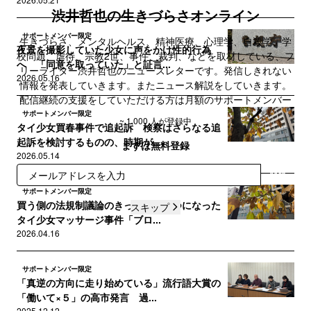
渋井哲也の生きづらさオンライン
サポートメンバー限定
生きづらさ、メンタルヘルス、精神医療、心理学、自殺学、学
夜景を撮影していた少女に声をかけ性的行為
校問題、虐待、宗教2世、事件、裁判、などを取材している、フ
へ 「同意を取っていた」と証言...
リーライター渋井哲也のニュースレターです。発信しきれない
2026.05.16
情報を発表していきます。またニュース解説をしていきます。
配信継続の支援をしていただける方は月額のサポートメンバー
をご検討ください。
サポートメンバー限定
~ 1,000 人が登録中
タイ少女買春事件で追起訴 検察はさらなる追
起訴を検討するものの、時期が...
まずは無料登録
2026.05.14
登録
サポートメンバー限定
買う側の法規制議論のきっかけの一つになった
スキップ
タイ少女マッサージ事件「ブロ...
2026.04.16
サポートメンバー限定
「真逆の方向に走り始めている」流行語大賞の
「働いて×５」の高市発言 過...
2025.12.12