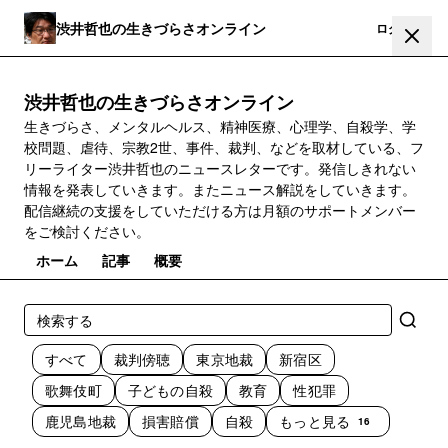
渋井哲也の生きづらさオンライン
登録
ログイン
渋井哲也の生きづらさオンライン
生きづらさ、メンタルヘルス、精神医療、心理学、自殺学、学
校問題、虐待、宗教2世、事件、裁判、などを取材している、フ
リーライター渋井哲也のニュースレターです。発信しきれない
情報を発表していきます。またニュース解説をしていきます。
配信継続の支援をしていただける方は月額のサポートメンバー
をご検討ください。
ホーム
記事
概要
すべて
裁判傍聴
東京地裁
新宿区
歌舞伎町
子どもの自殺
教育
性犯罪
鹿児島地裁
損害賠償
自殺
もっと見る
16