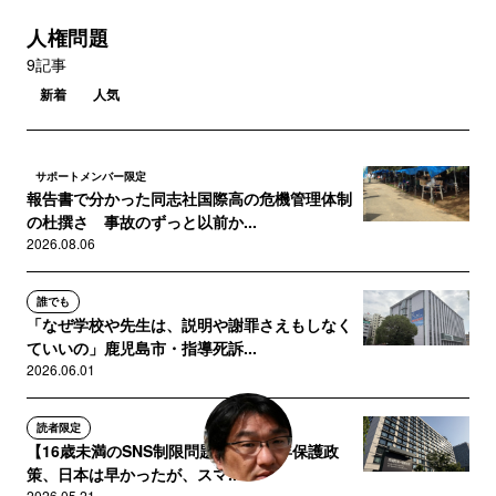
人権問題
9記事
新着
人気
サポートメンバー限定
報告書で分かった同志社国際高の危機管理体制
の杜撰さ 事故のずっと以前か...
2026.08.06
誰でも
「なぜ学校や先生は、説明や謝罪さえもしなく
ていいの」鹿児島市・指導死訴...
2026.06.01
読者限定
【16歳未満のSNS制限問題】「青少年保護政
策、日本は早かったが、スマ...
2026.05.21