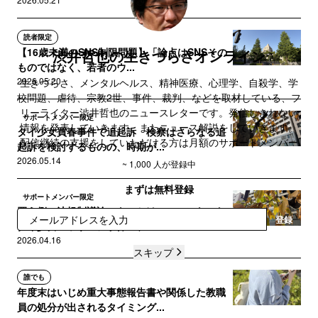
読者限定
【16歳未満のSNS制限問題】「論点はSNSその
渋井哲也の生きづらさオンライン
ものではなく、若者のウ...
2026.05.20
生きづらさ、メンタルヘルス、精神医療、心理学、自殺学、学
校問題、虐待、宗教2世、事件、裁判、などを取材している、フ
リーライター渋井哲也のニュースレターです。発信しきれない
サポートメンバー限定
情報を発表していきます。またニュース解説をしていきます。
タイ少女買春事件で追起訴 検察はさらなる追
配信継続の支援をしていただける方は月額のサポートメンバー
起訴を検討するものの、時期が...
をご検討ください。
2026.05.14
~ 1,000 人が登録中
まずは無料登録
サポートメンバー限定
買う側の法規制議論のきっかけの一つになった
登録
タイ少女マッサージ事件「ブロ...
2026.04.16
スキップ
誰でも
年度末はいじめ重大事態報告書や関係した教職
員の処分が出されるタイミング...