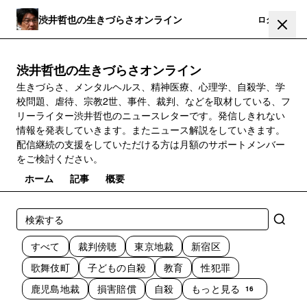
渋井哲也の生きづらさオンライン
登録
ログイン
渋井哲也の生きづらさオンライン
生きづらさ、メンタルヘルス、精神医療、心理学、自殺学、学
校問題、虐待、宗教2世、事件、裁判、などを取材している、フ
リーライター渋井哲也のニュースレターです。発信しきれない
情報を発表していきます。またニュース解説をしていきます。
配信継続の支援をしていただける方は月額のサポートメンバー
をご検討ください。
ホーム
記事
概要
すべて
裁判傍聴
東京地裁
新宿区
歌舞伎町
子どもの自殺
教育
性犯罪
鹿児島地裁
損害賠償
自殺
もっと見る
16