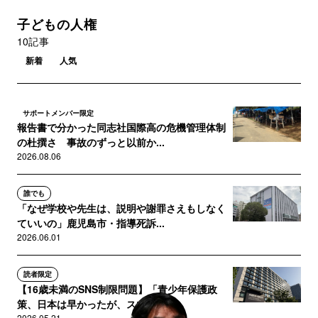
子どもの人権
10記事
新着
人気
サポートメンバー限定
報告書で分かった同志社国際高の危機管理体制
の杜撰さ 事故のずっと以前か...
2026.08.06
誰でも
「なぜ学校や先生は、説明や謝罪さえもしなく
ていいの」鹿児島市・指導死訴...
2026.06.01
読者限定
【16歳未満のSNS制限問題】「青少年保護政
策、日本は早かったが、スマ...
2026.05.21