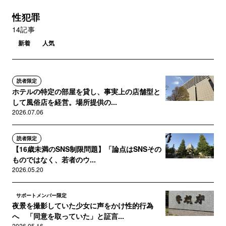
性犯罪
14記事
新着
人気
読者限定
ホテルの特定の部屋を貸し、事実上の店舗型と
して風俗店を経営。場所提供の...
2026.07.06
読者限定
【16歳未満のSNS制限問題】「論点はSNSその
ものではなく、若者のウ...
2026.05.20
サポートメンバー限定
夜景を撮影していた少女に声をかけ性的行為
へ 「同意を取っていた」と証言...
2026.05.16