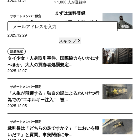
~ 1,000 人が登録中
まずは無料登録
サポートメンバー限定
スカウトG「ナチュラル」の犯罪 内部の禁止
登録
事項やルール 警察が捜査情報...
2025.12.29
スキップ
読者限定
タイ少女・人身取引事件。国際協力をいかにす
べきか。大人の買春者処罰規定...
2025.12.07
サポートメンバー限定
「人生が飛躍する」独自の説によるわいせつ行
為での“エネルギー注入” 被...
2025.12.05
サポートメンバー限定
裁判長は「どちらの足ですか？」「においを嗅
いだ？」と質問。事実関係に争...