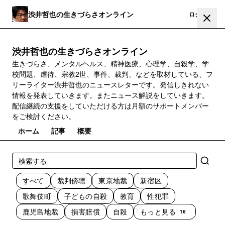
渋井哲也の生きづらさオンライン
登録
ログイン
渋井哲也の生きづらさオンライン
生きづらさ、メンタルヘルス、精神医療、心理学、自殺学、学
校問題、虐待、宗教2世、事件、裁判、などを取材している、フ
リーライター渋井哲也のニュースレターです。発信しきれない
情報を発表していきます。またニュース解説をしていきます。
配信継続の支援をしていただける方は月額のサポートメンバー
をご検討ください。
ホーム
記事
概要
すべて
裁判傍聴
東京地裁
新宿区
歌舞伎町
子どもの自殺
教育
性犯罪
鹿児島地裁
損害賠償
自殺
もっと見る
16