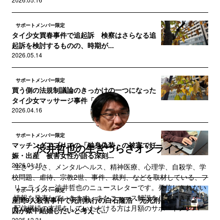
サポートメンバー限定
タイ少女買春事件で追起訴 検察はさらなる追
起訴を検討するものの、時期が...
2026.05.14
サポートメンバー限定
買う側の法規制議論のきっかけの一つになった
タイ少女マッサージ事件「ブロ...
2026.04.16
サポートメンバー限定
マッチングアプリでの「独身偽装」の被害で妊
渋井哲也の生きづらさオンライン
娠・出産 被害女性が語る深刻...
2026.01.16
生きづらさ、メンタルヘルス、精神医療、心理学、自殺学、学
校問題、虐待、宗教2世、事件、裁判、などを取材している、フ
リーライター渋井哲也のニュースレターです。発信しきれない
サポートメンバー限定
情報を発表していきます。またニュース解説をしていきます。
座間9人殺害事件で死刑執行の白石隆浩・元死刑
配信継続の支援をしていただける方は月額のサポートメンバー
囚が獄中結婚したいと考えて...
をご検討ください。
2025.12.31