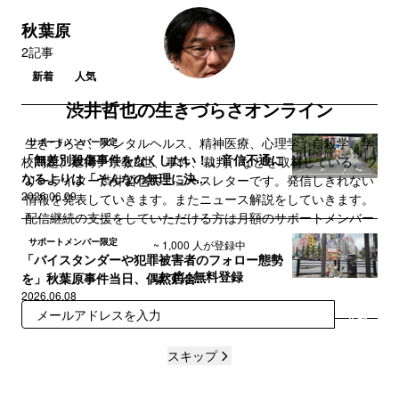
秋葉原
2記事
新着
人気
渋井哲也の生きづらさオンライン
生きづらさ、メンタルヘルス、精神医療、心理学、自殺学、学
サポートメンバー限定
「無差別殺傷事件をなくしたい！」音信不通に
校問題、虐待、宗教2世、事件、裁判、などを取材している、フ
なるよりは「そんなの無理に決...
リーライター渋井哲也のニュースレターです。発信しきれない
2026.06.09
情報を発表していきます。またニュース解説をしていきます。
配信継続の支援をしていただける方は月額のサポートメンバー
をご検討ください。
サポートメンバー限定
~ 1,000 人が登録中
「バイスタンダーや犯罪被害者のフォロー態勢
まずは無料登録
を」秋葉原事件当日、偶然居合...
2026.06.08
登録
スキップ