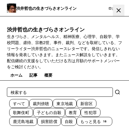
渋井哲也の生きづらさオンライン
登録
ログイン
渋井哲也の生きづらさオンライン
生きづらさ、メンタルヘルス、精神医療、心理学、自殺学、学
校問題、虐待、宗教2世、事件、裁判、などを取材している、フ
リーライター渋井哲也のニュースレターです。発信しきれない
情報を発表していきます。またニュース解説をしていきます。
配信継続の支援をしていただける方は月額のサポートメンバー
をご検討ください。
ホーム
記事
概要
すべて
裁判傍聴
東京地裁
新宿区
歌舞伎町
子どもの自殺
教育
性犯罪
鹿児島地裁
損害賠償
自殺
もっと見る
16