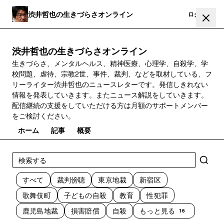
渋井哲也の生きづらさオンライン
登録
ログイン
渋井哲也の生きづらさオンライン
生きづらさ、メンタルヘルス、精神医療、心理学、自殺学、学
校問題、虐待、宗教2世、事件、裁判、などを取材している、フ
リーライター渋井哲也のニュースレターです。発信しきれない
情報を発表していきます。またニュース解説をしていきます。
配信継続の支援をしていただける方は月額のサポートメンバー
をご検討ください。
ホーム
記事
概要
すべて
裁判傍聴
東京地裁
新宿区
歌舞伎町
子どもの自殺
教育
性犯罪
鹿児島地裁
損害賠償
自殺
もっと見る
16