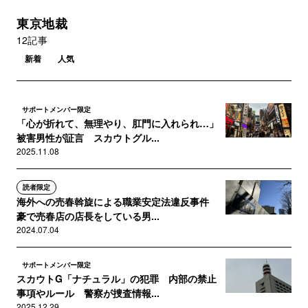
東京地裁
12記事
新着
人気
サポートメンバー限定
「心が折れて、無理やり、肛門に入れられ…」
被害男性が証言 スカウトグル...
2025.11.08
読者限定
海外への売春斡旋による職業安定法違反事件
豪で売春店の店長をしている男...
2024.07.04
サポートメンバー限定
スカウトG「ナチュラル」の犯罪 内部の禁止
事項やルール 警察が捜査情報...
2025.12.29