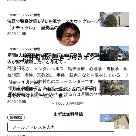
サポートメンバー限定
法廷で警察対策ＤVＤを流す スカウトグループ
「ナチュラル」 証拠品の動...
2025.11.05
サポートメンバー限定
座間9人殺害事件で死刑執行の白石隆浩・元死刑
渋井哲也の生きづらさオンライン
囚が獄中結婚したいと考えて...
2025.12.31
生きづらさ、メンタルヘルス、精神医療、心理学、自殺学、学
校問題、虐待、宗教2世、事件、裁判、などを取材している、フ
リーライター渋井哲也のニュースレターです。発信しきれない
サポートメンバー限定
情報を発表していきます。またニュース解説をしていきます。
「人生が飛躍する」独自の説によるわいせつ行
配信継続の支援をしていただける方は月額のサポートメンバー
為での“エネルギー注入” 被...
をご検討ください。
2025.12.05
~ 1,000 人が登録中
まずは無料登録
読者限定
ホテルの特定の部屋を貸し、事実上の店舗型と
登録
して風俗店を経営。場所提供の...
2026.07.06