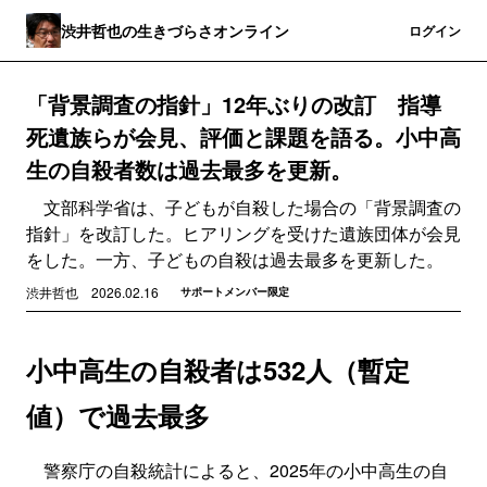
渋井哲也の生きづらさオンライン
登録
ログイン
「背景調査の指針」12年ぶりの改訂 指導
死遺族らが会見、評価と課題を語る。小中高
生の自殺者数は過去最多を更新。
文部科学省は、子どもが自殺した場合の「背景調査の
指針」を改訂した。ヒアリングを受けた遺族団体が会見
をした。一方、子どもの自殺は過去最多を更新した。
渋井哲也
2026.02.16
サポートメンバー限定
小中高生の自殺者は532人（暫定
値）で過去最多
警察庁の自殺統計によると、2025年の小中高生の自