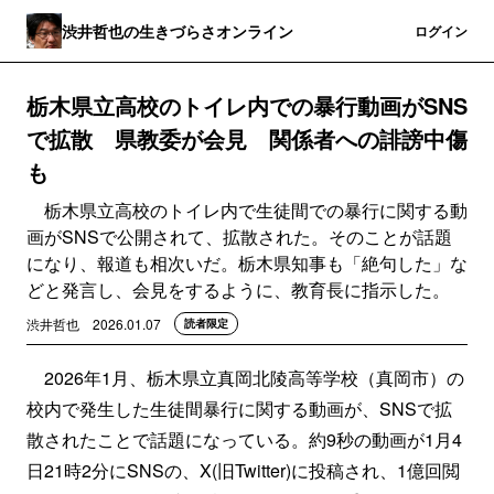
渋井哲也の生きづらさオンライン
登録
ログイン
栃木県立高校のトイレ内での暴行動画がSNS
で拡散 県教委が会見 関係者への誹謗中傷
も
栃木県立高校のトイレ内で生徒間での暴行に関する動
画がSNSで公開されて、拡散された。そのことが話題
になり、報道も相次いだ。栃木県知事も「絶句した」な
どと発言し、会見をするように、教育長に指示した。
渋井哲也
2026.01.07
読者限定
2026年1月、栃木県立真岡北陵高等学校（真岡市）の
校内で発生した生徒間暴行に関する動画が、SNSで拡
散されたことで話題になっている。約9秒の動画が1月4
日21時2分にSNSの、X(旧Twitter)に投稿され、1億回閲