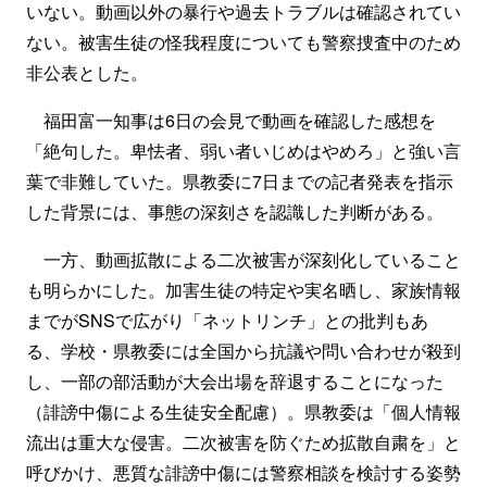
いない。動画以外の暴行や過去トラブルは確認されてい
ない。被害生徒の怪我程度についても警察捜査中のため
非公表とした。
福田富一知事は6日の会見で動画を確認した感想を
「絶句した。卑怯者、弱い者いじめはやめろ」と強い言
葉で非難していた。県教委に7日までの記者発表を指示
した背景には、事態の深刻さを認識した判断がある。
一方、動画拡散による二次被害が深刻化していること
も明らかにした。加害生徒の特定や実名晒し、家族情報
までがSNSで広がり「ネットリンチ」との批判もあ
る、学校・県教委には全国から抗議や問い合わせが殺到
し、一部の部活動が大会出場を辞退することになった
（誹謗中傷による生徒安全配慮）。県教委は「個人情報
流出は重大な侵害。二次被害を防ぐため拡散自粛を」と
呼びかけ、悪質な誹謗中傷には警察相談を検討する姿勢