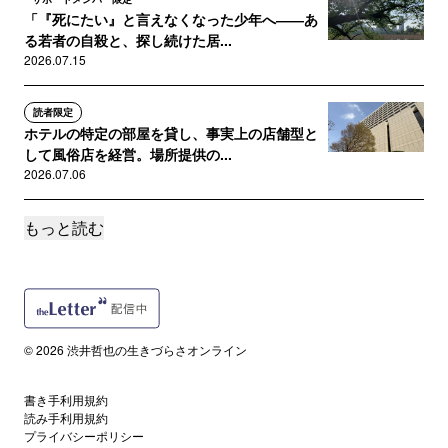
「『死にたい』と言えなくなった少年へ――あ
る若者の自殺と、探し続けた居...
2026.07.15
読者限定
ホテルの特定の部屋を貸し、事実上の店舗型と
して風俗店を経営。場所提供の...
2026.07.06
もっと読む
サポートメンバー限定
「まだ殺人衝動が残っていました」２人目の殺
害行為の証言と遺族代理人の質...
2026.06.28
サポートメンバー限定
© 2026 渋井哲也の生きづらさオンライン
幼い頃からの「殺人願望」を叶えるため １人
目の殺害行為の証言と遺族の意...
2026.06.27
書き手利用規約
読み手利用規約
プライバシーポリシー